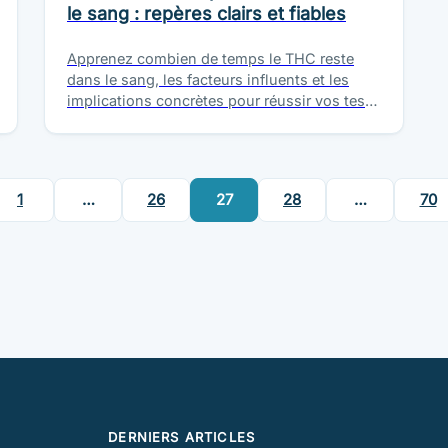
le sang : repères clairs et fiables
Apprenez combien de temps le THC reste
dans le sang, les facteurs influents et les
implications concrètes pour réussir vos tests
sanguins et mieux anticiper les…
1
…
26
27
28
…
70
DERNIERS ARTICLES