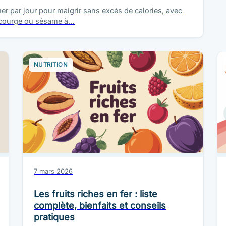
 par jour pour maigrir sans excès de calories, avec
n, courge ou sésame à…
NUTRITION
7 mars 2026
Les fruits riches en fer : liste
complète, bienfaits et conseils
pratiques