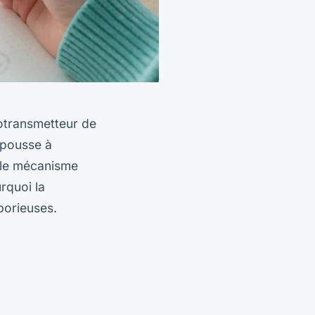
otransmetteur de
 pousse à
e, le mécanisme
quoi la
borieuses.