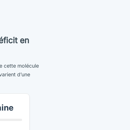
ficit en
e cette molécule
 varient d’une
mine