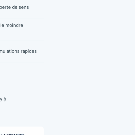
 perte de sens
r le moindre
mulations rapides
e à