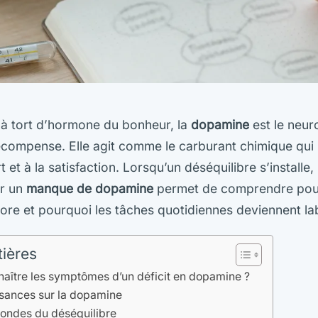
 à tort d’hormone du bonheur, la
dopamine
est le neur
 récompense. Elle agit comme le carburant chimique qui
ffort et à la satisfaction. Lorsqu’un déséquilibre s’install
er un
manque de dopamine
permet de comprendre pour
ore et pourquoi les tâches quotidiennes deviennent la
tières
ître les symptômes d’un déficit en dopamine ?
ssances sur la dopamine
fondes du déséquilibre