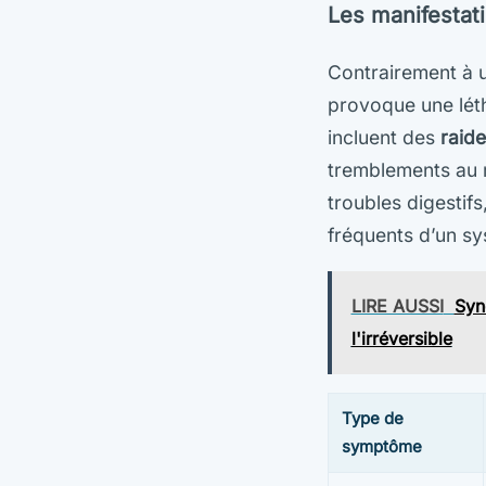
Les manifestat
Contrairement à u
provoque une léth
incluent des
raid
tremblements au r
troubles digestif
fréquents d’un s
LIRE AUSSI
Syn
l'irréversible
Type de
symptôme