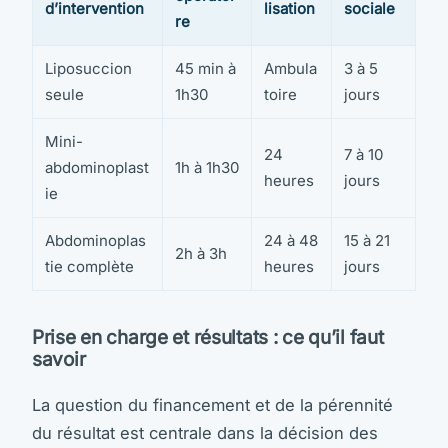
d’intervention
lisation
sociale
re
Liposuccion
45 min à
Ambula
3 à 5
seule
1h30
toire
jours
Mini-
24
7 à 10
abdominoplast
1h à 1h30
heures
jours
ie
Abdominoplas
24 à 48
15 à 21
2h à 3h
tie complète
heures
jours
Prise en charge et résultats : ce qu’il faut
savoir
La question du financement et de la pérennité
du résultat est centrale dans la décision des