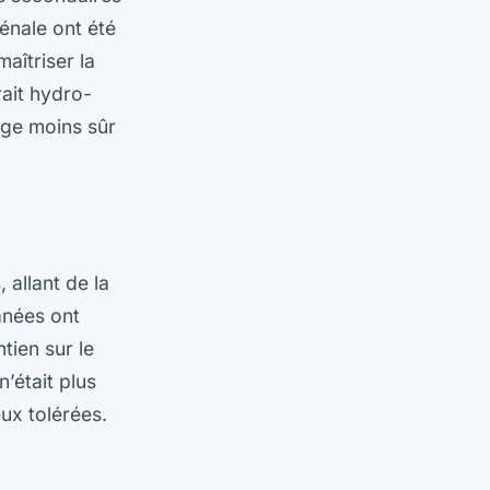
énale ont été
aîtriser la
rait hydro-
sage moins sûr
 allant de la
anées ont
tien sur le
’était plus
eux tolérées.