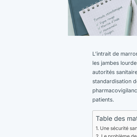
L’intrait de marro
les jambes lourdes
autorités sanitair
standardisation d
pharmacovigilance
patients.
Table des ma
Une sécurité sani
Le problème de l