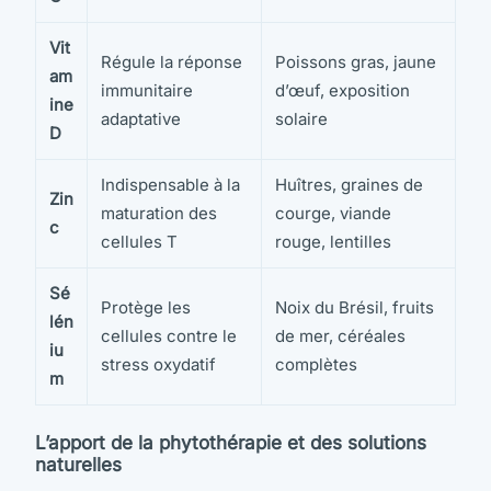
Vit
Régule la réponse
Poissons gras, jaune
am
immunitaire
d’œuf, exposition
ine
adaptative
solaire
D
Indispensable à la
Huîtres, graines de
Zin
maturation des
courge, viande
c
cellules T
rouge, lentilles
Sé
Protège les
Noix du Brésil, fruits
lén
cellules contre le
de mer, céréales
iu
stress oxydatif
complètes
m
L’apport de la phytothérapie et des solutions
naturelles