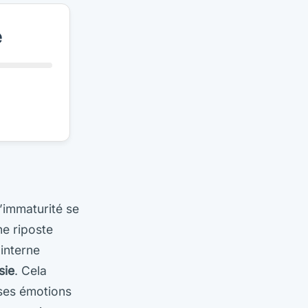
e
L’immaturité se
ne riposte
interne
sie
. Cela
ses émotions