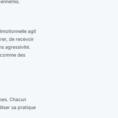
 ennemis.
émotionnelle agit
rer, de recevoir
s agressivité.
nt comme des
apes. Chacun
liser sa pratique