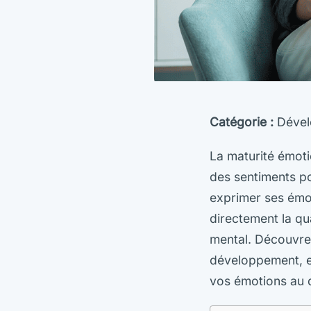
Catégorie :
Dével
La maturité émoti
des sentiments pou
exprimer ses émo
directement la qua
mental. Découvrez
développement, e
vos émotions au q