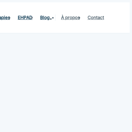
apies
EHPAD
Blog
À propos
Contact