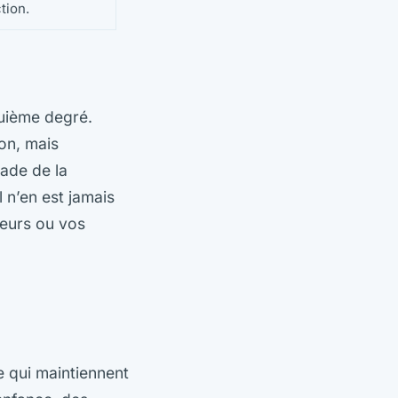
tion.
quième degré.
on, mais
tade de la
 n’en est jamais
leurs ou vos
e qui maintiennent