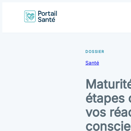
Santé
Maturit
étapes 
vos réa
conscie