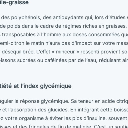
ûle-graisse
t des polyphénols, des antioxydants qui, lors d’études 
e de poids dans le cadre de régimes riches en graisses.
as transposables à l’homme aux doses consommées qu
 demi-citron le matin n’aura pas d’impact sur votre mas
 déséquilibrée. L’effet « minceur » ressenti provient s
issons sucrées ou caféinées par de l’eau, réduisant ain
atiété et l’index glycémique
éguler la réponse glycémique. Sa teneur en acide citriq
 et l’absorption des glucides. En intégrant cette boiss
ez votre organisme à éviter les pics d’insuline, souven
sses et des fringales de fin de matinée. C’est un souti