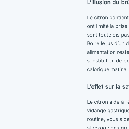
L’illusion du br
Le citron contien
ont limité la pris
sont toutefois p
Boire le jus d’un
alimentation reste
substitution de bo
calorique matinal.
L’effet sur la s
Le citron aide à r
vidange gastrique
routine, vous aid
stockage des grai