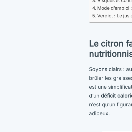
Risques et contr
Mode d’emploi :
Verdict : Le jus
Le citron f
nutritionni
Soyons clairs : a
brûler les graisse
est une simplific
d’un
déficit calor
n’est qu’un figura
adipeux.