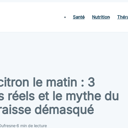
Santé
Nutrition
Thér
itron le matin : 3
s réels et le mythe du
raisse démasqué
Dufresne
·
6 min de lecture