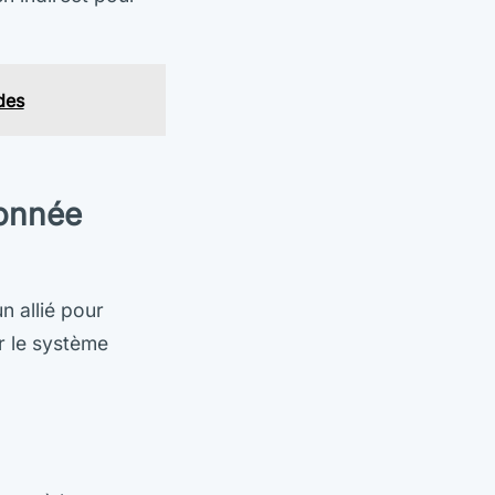
des
ronnée
n allié pour
r le système