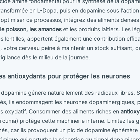
’acide aminé fondamental pour la synthèse de la dopami
 transformée en L-Dopa, puis en dopamine sous l’actio
 optimiser ce processus, intégrez des aliments denses
le poisson, les amandes
et les produits laitiers. Les lé
es lentilles, apportent également une contribution effic
, votre cerveau peine à maintenir un stock suffisant, 
igilance dès le milieu de la journée.
es antioxydants pour protéger les neurones
 dopamine génère naturellement des radicaux libres. S
sés, ils endommagent les neurones dopaminergiques, p
ss oxydatif. Consommer des aliments riches en
antiox
rcuma) protège cette machinerie interne. Limitez les g
finés, car ils provoquent un pic de dopamine éphémère 
émique qui perturbe la réception du signal dopaminerg