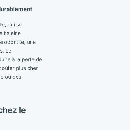
 durablement
te, qui se
e haleine
parodontite, une
s. Le
uire à la perte de
 coûter plus cher
ve ou des
chez le