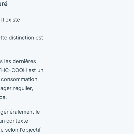
uré
l existe
e distinction est
 les dernières
le THC-COOH est un
ne consommation
ager régulier,
ce.
t généralement le
un contexte
e selon l’objectif