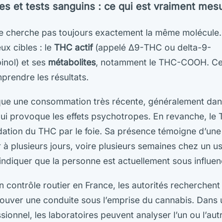
es et tests sanguins : ce qui est vraiment mes
e cherche pas toujours exactement la même molécule. I
ux cibles : le
THC actif
(appelé Δ9-THC ou delta-9-
inol) et ses
métabolites
, notamment le THC-COOH. Cett
prendre les résultats.
ique une consommation très récente, généralement dans
 qui provoque les effets psychotropes. En revanche, 
dation du THC par le foie. Sa présence témoigne d’u
 à plusieurs jours, voire plusieurs semaines chez un us
indiquer que la personne est actuellement sous influen
n contrôle routier en France, les autorités recherchen
rouver une conduite sous l’emprise du cannabis. Dans 
ionnel, les laboratoires peuvent analyser l’un ou l’autr