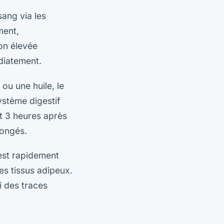
ang via les
ment,
ion élevée
diatement.
u une huile, le
ystème digestif
et 3 heures après
longés.
 est rapidement
es tissus adipeux.
i des traces