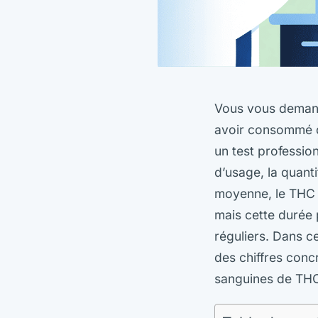
Vous vous demand
avoir consommé du
un test professio
d’usage, la quant
moyenne, le THC a
mais cette durée
réguliers. Dans ce
des chiffres con
sanguines de TH