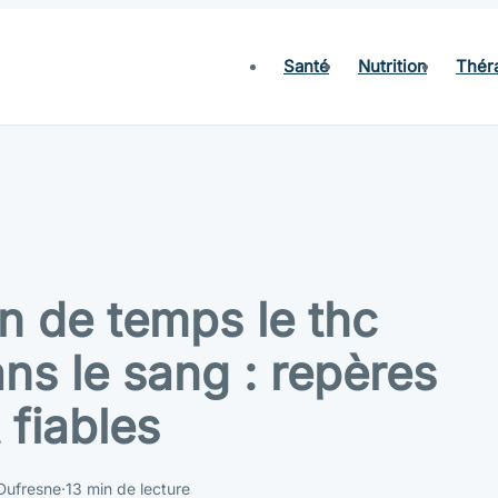
Santé
Nutrition
Thér
 de temps le thc
ans le sang : repères
t fiables
 Dufresne
·
13 min de lecture