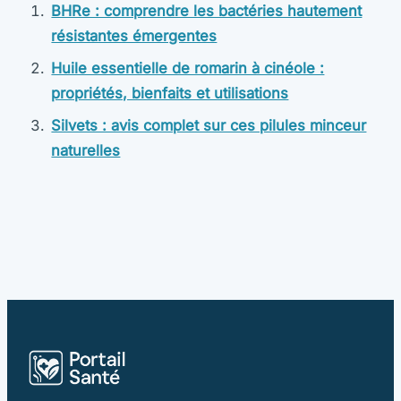
BHRe : comprendre les bactéries hautement
résistantes émergentes
Huile essentielle de romarin à cinéole :
propriétés, bienfaits et utilisations
Silvets : avis complet sur ces pilules minceur
naturelles