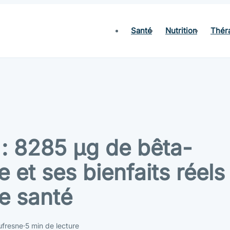
Santé
Nutrition
Thér
 : 8285 µg de bêta-
 et ses bienfaits réels
re santé
ufresne
·
5 min de lecture