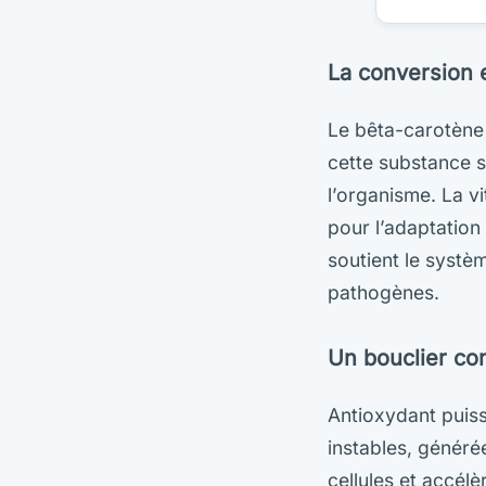
La conversion 
Le bêta-carotène e
cette substance 
l’organisme. La v
pour l’adaptation 
soutient le systè
pathogènes.
Un bouclier con
Antioxydant puiss
instables, générée
cellules et accél