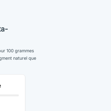
ta-
Pour 100 grammes
igment naturel que
e