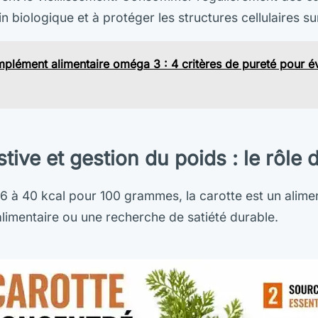
ain biologique et à protéger les structures cellulaires su
plément alimentaire oméga 3 : 4 critères de pureté pour évi
tive et gestion du poids : le rôle 
 à 40 kcal pour 100 grammes, la carotte est un alime
alimentaire ou une recherche de satiété durable.