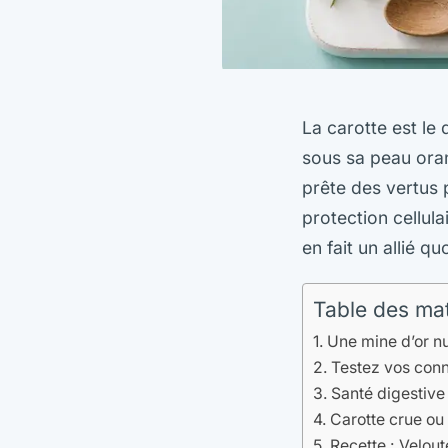
La carotte est l
sous sa peau oran
prête des vertus p
protection cellul
en fait un allié q
Table des ma
Une mine d’or nu
Testez vos conn
Santé digestive 
Carotte crue ou
Recette : Velou