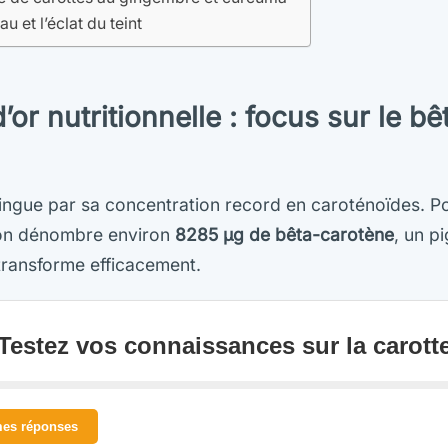
u et l’éclat du teint
or nutritionnelle : focus sur le bê
stingue par sa concentration record en caroténoïdes. 
 on dénombre environ
8285 µg de bêta-carotène
, un p
transforme efficacement.
Testez vos connaissances sur la carott
mes réponses