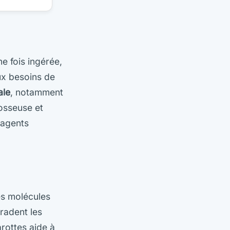
ne fois ingérée,
ux besoins de
ale
, notamment
 osseuse et
 agents
es molécules
gradent les
rottes aide à