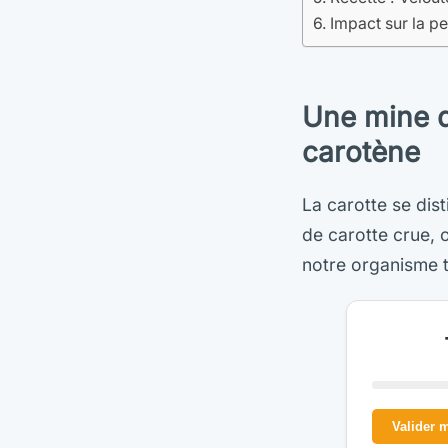
Impact sur la pea
Une mine d’
carotène
La carotte se di
de carotte crue,
notre organisme 
Valider 