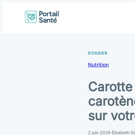
Nutrition
Carotte
carotène
sur vot
2 juin 2026
·
Élisabeth D