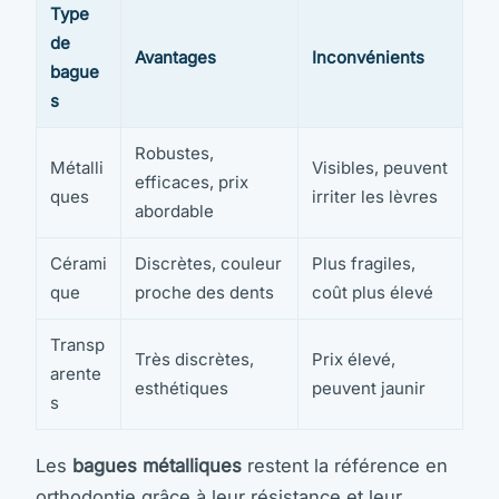
Type
de
Avantages
Inconvénients
bague
s
Robustes,
Métalli
Visibles, peuvent
efficaces, prix
ques
irriter les lèvres
abordable
Cérami
Discrètes, couleur
Plus fragiles,
que
proche des dents
coût plus élevé
Transp
Très discrètes,
Prix élevé,
arente
esthétiques
peuvent jaunir
s
Les
bagues métalliques
restent la référence en
orthodontie grâce à leur résistance et leur