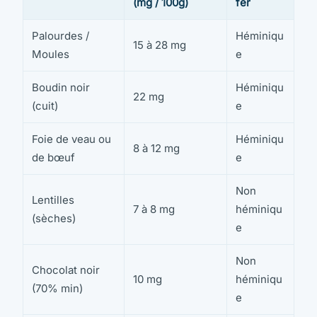
(mg / 100g)
fer
Palourdes /
Héminiqu
15 à 28 mg
Moules
e
Boudin noir
Héminiqu
22 mg
(cuit)
e
Foie de veau ou
Héminiqu
8 à 12 mg
de bœuf
e
Non
Lentilles
7 à 8 mg
héminiqu
(sèches)
e
Non
Chocolat noir
10 mg
héminiqu
(70% min)
e