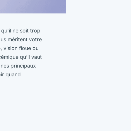
u’il ne soit trop
ous méritent votre
, vision floue ou
cémique qu’il vaut
gnes principaux
oir quand