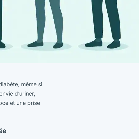
diabète, même si
envie d’uriner,
coce et une prise
née