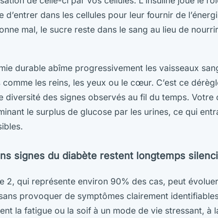
sation de celle-ci par vos cellules. L’insuline joue le rô
 d’entrer dans les cellules pour leur fournir de l’éner
nne mal, le sucre reste dans le sang au lieu de nourri
ie durable abîme progressivement les vaisseaux sangu
 comme les reins, les yeux ou le cœur. C’est ce dérèg
e diversité des signes observés au fil du temps. Votre
inant le surplus de glucose par les urines, ce qui ent
ibles.
ins signes du diabète restent longtemps silenc
e 2, qui représente environ 90% des cas, peut évolue
 sans provoquer de symptômes clairement identifiable
nt la fatigue ou la soif à un mode de vie stressant, à 