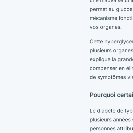
une mauvaise utili
permet au glucose
mécanisme fonctio
vos organes.
Cette hyperglycém
plusieurs organes
explique la grand
compenser en élim
de symptômes vis
Pourquoi certa
Le diabète de typ
plusieurs années
personnes attribue