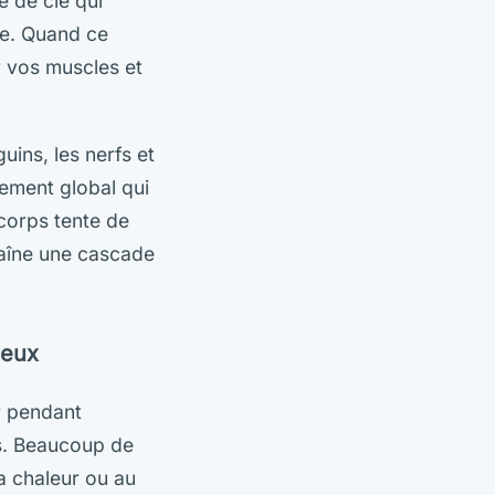
le de clé qui
gie. Quand ce
r vos muscles et
ins, les nerfs et
lement global qui
 corps tente de
raîne une cascade
ieux
r pendant
s. Beaucoup de
la chaleur ou au