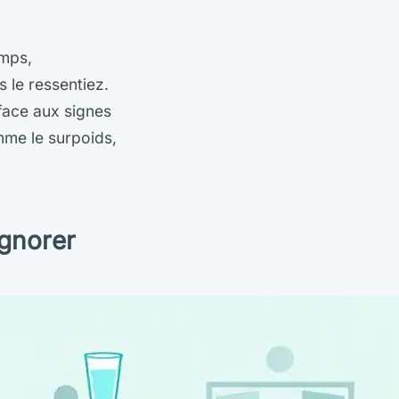
emps,
le ressentiez.
 face aux signes
mme le surpoids,
ignorer