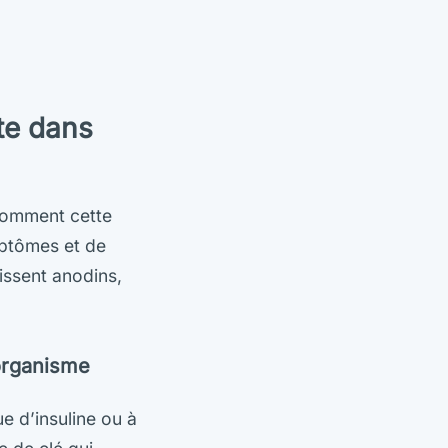
te dans
 comment cette
mptômes et de
issent anodins,
’organisme
e d’insuline ou à