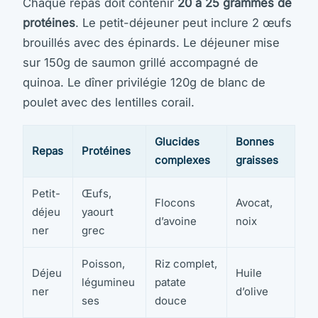
Chaque repas doit contenir
20 à 25 grammes de
protéines
. Le petit-déjeuner peut inclure 2 œufs
brouillés avec des épinards. Le déjeuner mise
sur 150g de saumon grillé accompagné de
quinoa. Le dîner privilégie 120g de blanc de
poulet avec des lentilles corail.
Glucides
Bonnes
Repas
Protéines
complexes
graisses
Petit-
Œufs,
Flocons
Avocat,
déjeu
yaourt
d’avoine
noix
ner
grec
Poisson,
Riz complet,
Déjeu
Huile
légumineu
patate
ner
d’olive
ses
douce