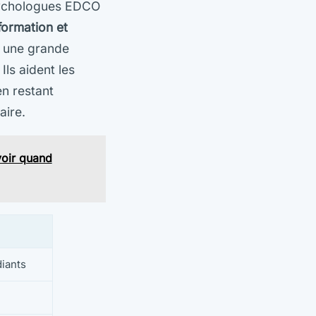
psychologues EDCO
formation et
, une grande
Ils aident les
en restant
aire.
avoir quand
diants