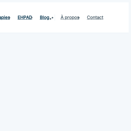
apies
EHPAD
Blog
À propos
Contact