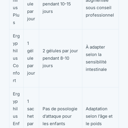
hil
augmentée
ule
pendant 10-15
us
sous conseil
par
jours
Plu
professionnel
jour
s
Erg
yp
1
À adapter
hil
gél
2 gélules par jour
selon la
us
ule
pendant 8-10
sensibilité
Co
par
jours
intestinale
nfo
jour
rt
Erg
yp
1
hil
sac
Pas de posologie
Adaptation
us
het
d’attaque pour
selon l’âge et
Enf
par
les enfants
le poids