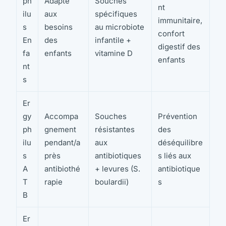
ph
Adapté
Souches
nt
ilu
aux
spécifiques
immunitaire,
s
besoins
au microbiote
confort
En
des
infantile +
digestif des
fa
enfants
vitamine D
enfants
nt
s
Er
gy
Accompa
Souches
Prévention
ph
gnement
résistantes
des
ilu
pendant/a
aux
déséquilibre
s
près
antibiotiques
s liés aux
A
antibiothé
+ levures (S.
antibiotique
T
rapie
boulardii)
s
B
Er