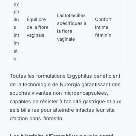
gy
ph
Lactobacilles
ilu
Équilibre
Confort
spécifiques à
s
de la flore
intime
la flore
Int
vaginale
féminin
vaginale
im
at
e
Toutes les formulations Ergyphilus bénéficient
de la technologie de Nutergia garantissant des
souches vivantes non microencapsulées,
capables de résister à l’acidité gastrique et aux
sels biliaires pour atteindre intactes leur site
d’action dans l’intestin.