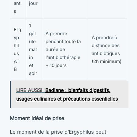
ant
jour
s
1
Erg
gél
À prendre
yp
À prendre à
ule
pendant toute la
hil
distance des
mat
durée de
us
antibiotiques
in
l’antibiothérapie
AT
(2h minimum)
et
+ 10 jours
B
soir
LIRE AUSSI
Badiane : bienfaits digestifs,
usages culinaires et précautions essentielles
Moment idéal de prise
Le moment de la prise d’Ergyphilus peut